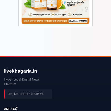
livekhagaria.in
Hyper Local Digital News
Platform
Reg.No. - BR-17-0000556
ताज़ा खबरें