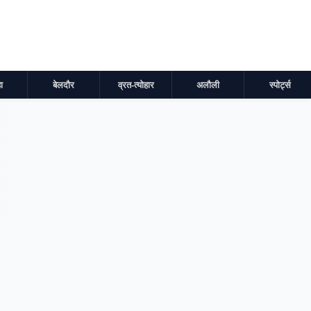
ा
बेलदौर
व्रत-त्योहार
अलौली
स्पोर्ट्स