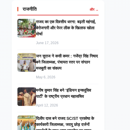
राजनीति
और →
राजद का एक दिवसीय धरना: बढ़ती महंगाई,
बेरोजगारी और पेपर लीक के खिलाफ खोला
मोर्चा
June 17, 2026
जन सुराज ने कसी कमर : गजेंद्र सिंह निषाद
बने जिलाध्यक्ष, पंचायत स्तर पर संगठन
मजबूती का संकल्प
May 6, 2026
मनीष कुमार सिंह बने ‘इंडियन इन्क्लूसिव
पार्टी’ के राष्ट्रीय प्रधान महासचिव
April 12, 2026
दिलीप दास बने राजद SC/ST प्रकोष्ठ के
कार्यकारी जिलाध्यक्ष, जदयू छोड़ दर्जनों