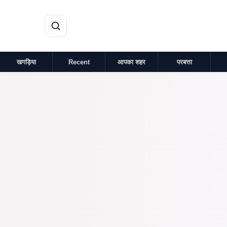
मुख्य सामग्री पर जाएं
खगड़िया
Recent
आपका शहर
परबत्ता