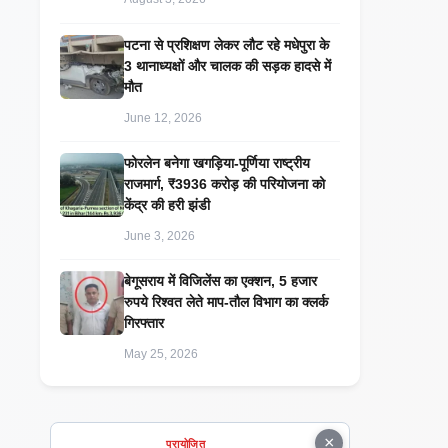
पटना से प्रशिक्षण लेकर लौट रहे मधेपुरा के
3 थानाध्यक्षों और चालक की सड़क हादसे में
मौत
June 12, 2026
​फोरलेन बनेगा खगड़िया-पूर्णिया राष्ट्रीय
राजमार्ग, ₹3936 करोड़ की परियोजना को
केंद्र की हरी झंडी
June 3, 2026
बेगूसराय में विजिलेंस का एक्शन, 5 हजार
रुपये रिश्वत लेते माप-तौल विभाग का क्लर्क
गिरफ्तार
May 25, 2026
×
प्रायोजित