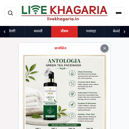
मुख्य सामग्री पर जाएं
गोगरी
मानसी
चौथम
पसराहा
बेलदौर
×
प्रायोजित