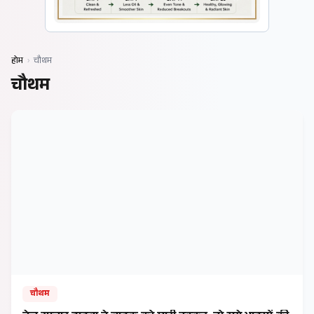
होम
›
चौथम
चौथम
चौथम