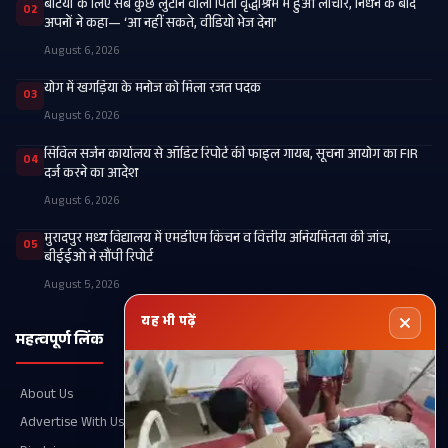
बेटियों के लिए सब कुछ लुटाने वाला पिता वृद्धाश्रम में हुआ लाचार, निधन के बाद
02
अपनों ने कहा— ‘आ नहीं सकते, वीडियो भेज देना’
August 6, 2026
​योग में खगड़िया के मनोज को मिला रजत पदक
03
August 6, 2026
सिविल सर्जन कार्यालय से ऑडिट रिपोर्ट की फाइल गायब, सूचना आयोग का FIR
04
दर्ज करने का आदेश
August 6, 2026
मुरादपुर मध्य विद्यालय में एमडीएम किचन व वित्तीय अनियमितता की जांच,
05
बीईईओ ने सौंपी रिपोर्ट
August 5, 2026
यह भी पढ़ें
महत्वपूर्ण लिंक
श्रेणियाँ
About Us
Recent
Advertise With Us
खगड़िया