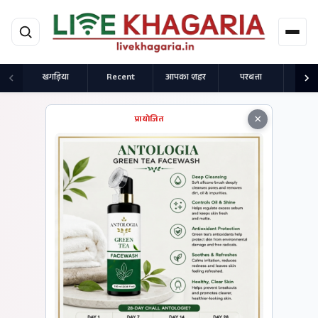
मुख्य सामग्री पर जाएं
खगड़िया
Recent
आपका शहर
परबत्ता
राज
×
प्रायोजित