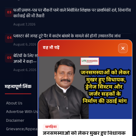
फर्जी प्रमाण-पत्र पर नौकरी पाने वाले नियोजित शिक्षक पर प्राथमिकी दर्ज, विभागीय
03
कार्रवाई की भी तैयारी
August 7, 2026
प्लास्टर की जगह टूटे पैर में कार्टन बांधने के मामले की होगी उच्चस्तरीय जांच
04
August 6, 2026
यह भी पढ़ें
बेटियों के लिए सब कुछ लुटाने वाला पिता वृद्धाश्रम में हुआ लाचार, निधन के बाद
05
अपनों ने कहा— ‘आ नहीं सकते, वीडियो भेज देना’
August 6, 2026
महत्वपूर्ण लिंक
श्रेणियाँ
About Us
Recent
Advertise With Us
खगड़िया
Disclaimer
आपका शहर
खगड़िया
Grievance/Appeal Details
परबत्ता
जनसमस्याओं को लेकर मुखर हुए विधायक