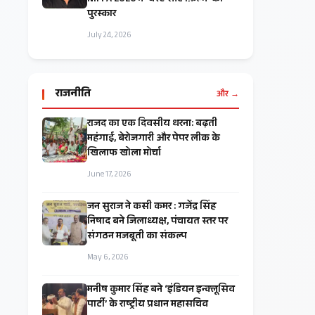
NIFFA 2026 में ‘बेस्ट शॉर्ट फ़िल्म’ का
पुरस्कार
July 24, 2026
राजनीति
और →
राजद का एक दिवसीय धरना: बढ़ती
महंगाई, बेरोजगारी और पेपर लीक के
खिलाफ खोला मोर्चा
June 17, 2026
जन सुराज ने कसी कमर : गजेंद्र सिंह
निषाद बने जिलाध्यक्ष, पंचायत स्तर पर
संगठन मजबूती का संकल्प
May 6, 2026
मनीष कुमार सिंह बने ‘इंडियन इन्क्लूसिव
पार्टी’ के राष्ट्रीय प्रधान महासचिव