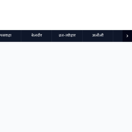
पसराहा
बेलदौर
व्रत-त्योहार
अलौली
स्पोर्ट