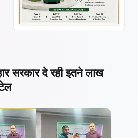
हार सरकार दे रही इतने लाख
टेल
ं