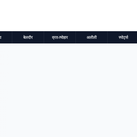
ा
बेलदौर
व्रत-त्योहार
अलौली
स्पोर्ट्स