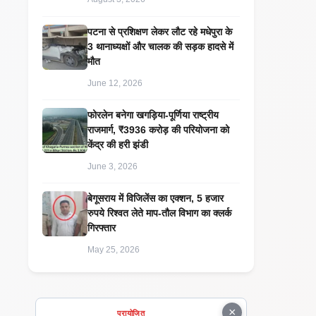
पटना से प्रशिक्षण लेकर लौट रहे मधेपुरा के
3 थानाध्यक्षों और चालक की सड़क हादसे में
मौत
June 12, 2026
​फोरलेन बनेगा खगड़िया-पूर्णिया राष्ट्रीय
राजमार्ग, ₹3936 करोड़ की परियोजना को
केंद्र की हरी झंडी
June 3, 2026
बेगूसराय में विजिलेंस का एक्शन, 5 हजार
रुपये रिश्वत लेते माप-तौल विभाग का क्लर्क
गिरफ्तार
May 25, 2026
×
प्रायोजित