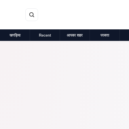
मुख्य सामग्री पर जाएं
खगड़िया
Recent
आपका शहर
परबत्ता