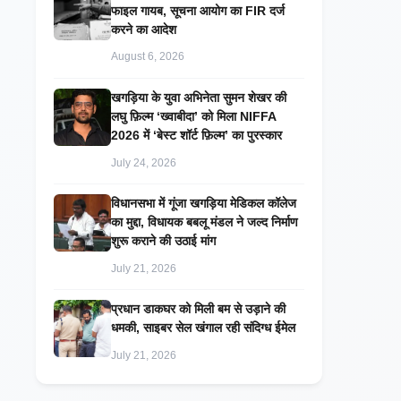
फाइल गायब, सूचना आयोग का FIR दर्ज
करने का आदेश
August 6, 2026
खगड़िया के युवा अभिनेता सुमन शेखर की
लघु फ़िल्म ‘ख्वाबीदा’ को मिला NIFFA
2026 में ‘बेस्ट शॉर्ट फ़िल्म’ का पुरस्कार
July 24, 2026
विधानसभा में गूंजा खगड़िया मेडिकल कॉलेज
का मुद्दा, विधायक बबलू मंडल ने जल्द निर्माण
शुरू कराने की उठाई मांग
July 21, 2026
प्रधान डाकघर को मिली बम से उड़ाने की
धमकी, साइबर सेल खंगाल रही संदिग्ध ईमेल
July 21, 2026