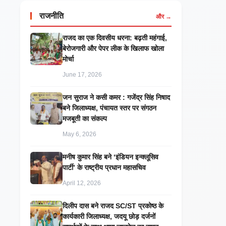
राजनीति
और →
राजद का एक दिवसीय धरना: बढ़ती महंगाई,
बेरोजगारी और पेपर लीक के खिलाफ खोला
मोर्चा
June 17, 2026
जन सुराज ने कसी कमर : गजेंद्र सिंह निषाद
बने जिलाध्यक्ष, पंचायत स्तर पर संगठन
मजबूती का संकल्प
May 6, 2026
मनीष कुमार सिंह बने ‘इंडियन इन्क्लूसिव
पार्टी’ के राष्ट्रीय प्रधान महासचिव
April 12, 2026
दिलीप दास बने राजद SC/ST प्रकोष्ठ के
कार्यकारी जिलाध्यक्ष, जदयू छोड़ दर्जनों