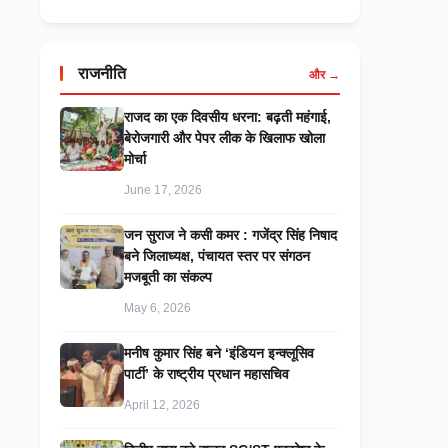
राजनीति
और →
राजद का एक दिवसीय धरना: बढ़ती महंगाई,
बेरोजगारी और पेपर लीक के खिलाफ खोला
मोर्चा
June 17, 2026
जन सुराज ने कसी कमर : गजेंद्र सिंह निषाद
बने जिलाध्यक्ष, पंचायत स्तर पर संगठन
मजबूती का संकल्प
May 6, 2026
मनीष कुमार सिंह बने ‘इंडियन इन्क्लूसिव
पार्टी’ के राष्ट्रीय प्रधान महासचिव
April 12, 2026