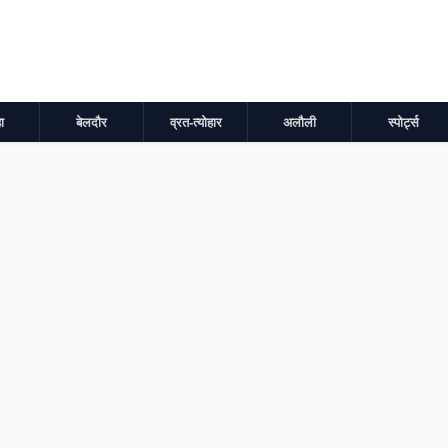
ा
बेलदौर
व्रत-त्योहार
अलौली
स्पोर्ट्स