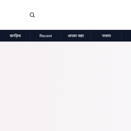
मुख्य सामग्री पर जाएं
खगड़िया
Recent
आपका शहर
परबत्ता