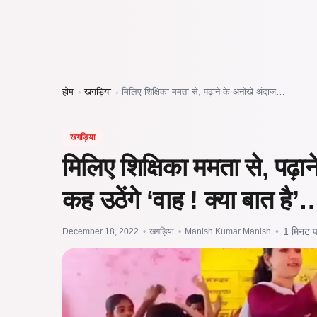
होम
›
खगड़िया
›
मिलिए शिक्षिका ममता से, पढ़ाने के अनोखे अंदाज…
खगड़िया
मिलिए शिक्षिका ममता से, पढ़ा
कह उठेंगे ‘वाह ! क्या बात है’
December 18, 2022
•
खगड़िया
•
Manish Kumar Manish
•
1 मिनट पढ़