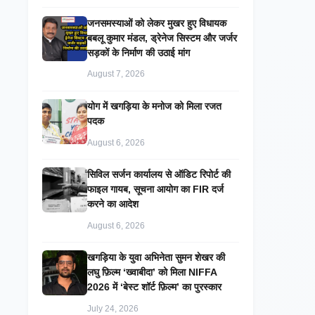
जनसमस्याओं को लेकर मुखर हुए विधायक
बबलू कुमार मंडल, ड्रेनेज सिस्टम और जर्जर
सड़कों के निर्माण की उठाई मांग
August 7, 2026
​योग में खगड़िया के मनोज को मिला रजत
पदक
August 6, 2026
सिविल सर्जन कार्यालय से ऑडिट रिपोर्ट की
फाइल गायब, सूचना आयोग का FIR दर्ज
करने का आदेश
August 6, 2026
खगड़िया के युवा अभिनेता सुमन शेखर की
लघु फ़िल्म ‘ख्वाबीदा’ को मिला NIFFA
2026 में ‘बेस्ट शॉर्ट फ़िल्म’ का पुरस्कार
July 24, 2026