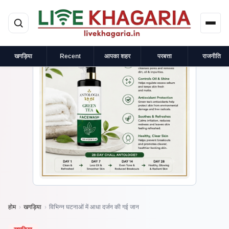
मुख्य सामग्री पर जाएं
×
प्रायोजित
खगड़िया
Recent
आपका शहर
परबत्ता
राजनीति
होम
›
खगड़िया
›
विभिन्न घटनाओं में आधा दर्जन की गई जान