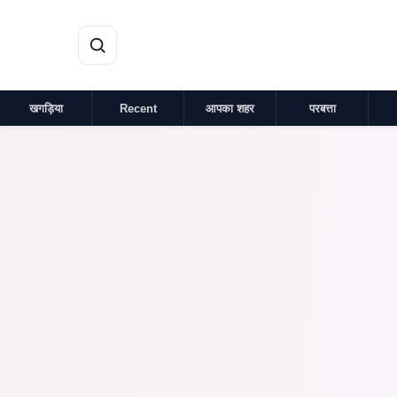
मुख्य सामग्री पर जाएं
खगड़िया
Recent
आपका शहर
परबत्ता