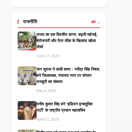
राजनीति
और →
राजद का एक दिवसीय धरना: बढ़ती महंगाई,
बेरोजगारी और पेपर लीक के खिलाफ खोला
मोर्चा
June 17, 2026
जन सुराज ने कसी कमर : गजेंद्र सिंह निषाद
बने जिलाध्यक्ष, पंचायत स्तर पर संगठन
मजबूती का संकल्प
May 6, 2026
मनीष कुमार सिंह बने ‘इंडियन इन्क्लूसिव
पार्टी’ के राष्ट्रीय प्रधान महासचिव
April 12, 2026