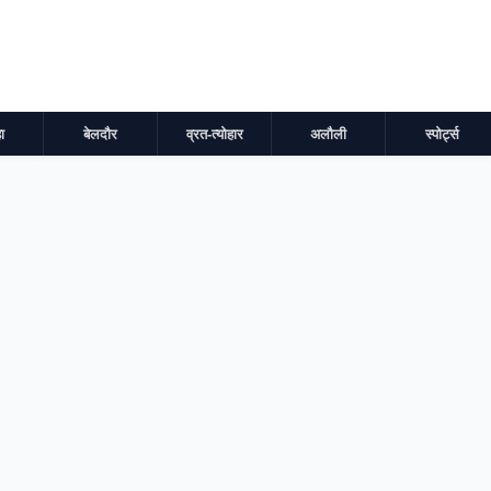
ा
बेलदौर
व्रत-त्योहार
अलौली
स्पोर्ट्स