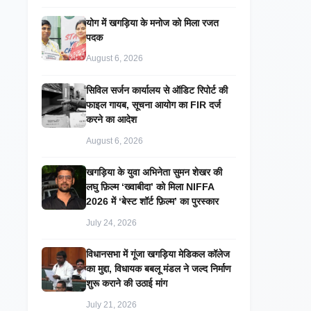
​योग में खगड़िया के मनोज को मिला रजत
पदक
August 6, 2026
सिविल सर्जन कार्यालय से ऑडिट रिपोर्ट की
फाइल गायब, सूचना आयोग का FIR दर्ज
करने का आदेश
August 6, 2026
खगड़िया के युवा अभिनेता सुमन शेखर की
लघु फ़िल्म ‘ख्वाबीदा’ को मिला NIFFA
2026 में ‘बेस्ट शॉर्ट फ़िल्म’ का पुरस्कार
July 24, 2026
विधानसभा में गूंजा खगड़िया मेडिकल कॉलेज
का मुद्दा, विधायक बबलू मंडल ने जल्द निर्माण
शुरू कराने की उठाई मांग
July 21, 2026