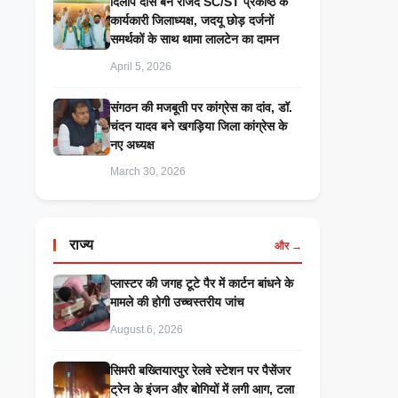
दिलीप दास बने राजद SC/ST प्रकोष्ठ के
कार्यकारी जिलाध्यक्ष, जदयू छोड़ दर्जनों
समर्थकों के साथ थामा लालटेन का दामन
April 5, 2026
संगठन की मजबूती पर कांग्रेस का दांव, डॉ.
चंदन यादव बने खगड़िया जिला कांग्रेस के
नए अध्यक्ष
March 30, 2026
राज्य
और →
प्लास्टर की जगह टूटे पैर में कार्टन बांधने के
मामले की होगी उच्चस्तरीय जांच
August 6, 2026
सिमरी बख्तियारपुर रेलवे स्टेशन पर पैसेंजर
ट्रेन के इंजन और बोगियों में लगी आग, टला