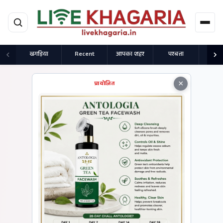
मुख्य सामग्री पर जाएं
खगड़िया
Recent
आपका शहर
परबत्ता
राज
×
प्रायोजित