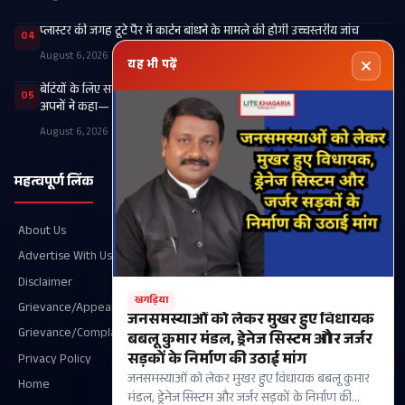
प्लास्टर की जगह टूटे पैर में कार्टन बांधने के मामले की होगी उच्चस्तरीय जांच
04
August 6, 2026
यह भी पढ़ें
बेटियों के लिए सब कुछ लुटाने वाला पिता वृद्धाश्रम में हुआ लाचार, निधन के बाद
05
अपनों ने कहा— ‘आ नहीं सकते, वीडियो भेज देना’
August 6, 2026
महत्वपूर्ण लिंक
श्रेणियाँ
About Us
Recent
Advertise With Us
खगड़िया
Disclaimer
आपका शहर
खगड़िया
Grievance/Appeal Details
परबत्ता
जनसमस्याओं को लेकर मुखर हुए विधायक
Grievance/Complaint
राजनीति
बबलू कुमार मंडल, ड्रेनेज सिस्टम और जर्जर
सड़कों के निर्माण की उठाई मांग
Privacy Policy
गोगरी
जनसमस्याओं को लेकर मुखर हुए विधायक बबलू कुमार
Home
मानसी
मंडल, ड्रेनेज सिस्टम और जर्जर सड़कों के निर्माण की