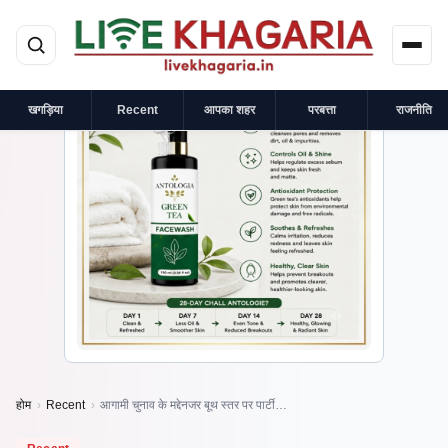
मुख्य सामग्री पर जाएं
×
प्रायोजित
खगड़िया
Recent
आपका शहर
परबत्ता
राजनीति
होम
›
Recent
›
आगामी चुनाव के मद्देनजर बूथ स्तर पर पार्टी…