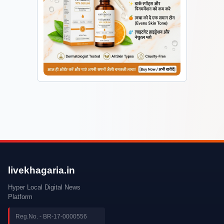
livekhagaria.in
Hyper Local Digital News
Platform
Reg.No. - BR-17-0000556