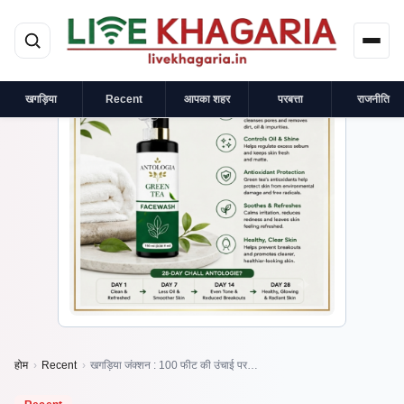
मुख्य सामग्री पर जाएं
×
प्रायोजित
खगड़िया
Recent
आपका शहर
परबत्ता
राजनीति
होम
›
Recent
›
खगड़िया जंक्शन : 100 फीट की उंचाई पर…