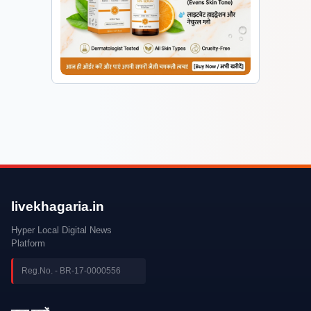
livekhagaria.in
Hyper Local Digital News
Platform
Reg.No. - BR-17-0000556